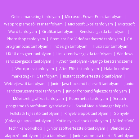
Online marketing tanfolyam
Microsoft Power Point tanfolyam
Webprogramozó+PHP tanfolyam
Microsoft Excel tanfolyam
Microsoft
Word tanfolyam
Grafikai tanfolyam
Rendszergazda tanfolyam
Photoshop tanfolyam
Premiere Pro Videószerkesztő tanfolyam
C#
programozás tanfolyam
InDesign tanfolyam
Illustrator tanfolyam
UX-UI designer tanfolyam
Linux rendszergazda tanfolyam
Windows
rendszergazda tanfolyam
Python tanfolyam - Django keretrendszerrel
Wordpress tanfolyam
After Effects tanfolyam
Haladó online
marketing - PPC tanfolyam
Instant szoftvertesztelő tanfolyam
Webfejlesztő tanfolyam
Junior Java backend fejlesztő tanfolyam
Junior
rendszerüzemeltető tanfolyam
Junior frontend fejlesztő tanfolyam
Művészeti grafikus tanfolyam
Kubernetes tanfolyam
Scratch
programozó tanfolyam gyerekeknek
Social Media Manager képzés
Fullstack fejlesztő tanfolyam
R nyelv alapok tanfolyam
Go nyelv
(Golang) alapok tanfolyam
Kotlin nyelv alapok tanfolyam
Videóstúdió
technika workshop
Junior szoftvertesztelő tanfolyam
Blender 3D
alapozó tanfolyam
Jira tanfolyam
Junior automata tesztelő tanfolyam