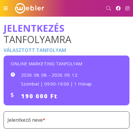
JELENTKEZÉS
TANFOLYAMRA
VÁLASZTOTT TANFOLYAM
ONLINE MARKETING TANFOLYAM
2026. 08. 08. - 2026. 09. 12.
Szombat | 09:00-16:00 | 1 Hónap
190 000 Ft
Jelentkező neve