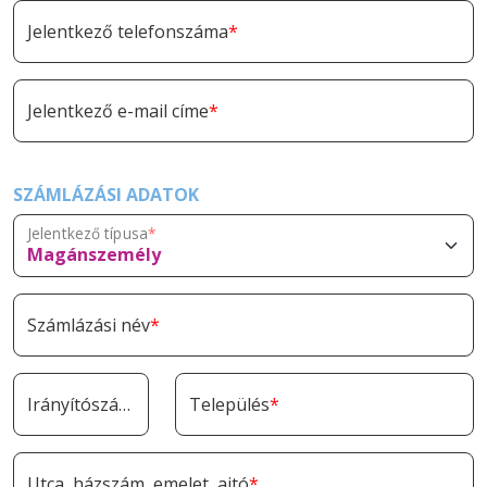
Jelentkező telefonszáma
Jelentkező e-mail címe
SZÁMLÁZÁSI ADATOK
Jelentkező típusa
Számlázási név
Irányítószám
Település
Utca, házszám, emelet, ajtó