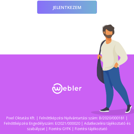
JELENTKEZEM
Pixel Oktatási Kft. | Felnőttképzési Nyilvántartási szám: B/2020/000181 |
Felnőttképzési Engedélyszám: E/2021/000020 |
Adatkezelési tájékoztató és
szabályzat
|
Fizetési GYFK
|
Fizetési tájékoztató