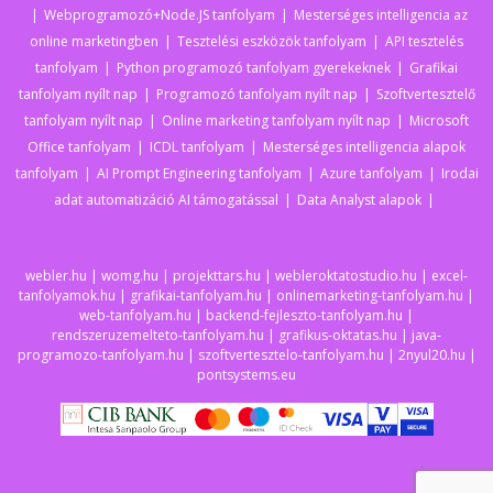
Webprogramozó+Node.JS tanfolyam
Mesterséges intelligencia az
online marketingben
Tesztelési eszközök tanfolyam
API tesztelés
tanfolyam
Python programozó tanfolyam gyerekeknek
Grafikai
tanfolyam nyílt nap
Programozó tanfolyam nyílt nap
Szoftvertesztelő
tanfolyam nyílt nap
Online marketing tanfolyam nyílt nap
Microsoft
Office tanfolyam
ICDL tanfolyam
Mesterséges intelligencia alapok
tanfolyam
AI Prompt Engineering tanfolyam
Azure tanfolyam
Irodai
adat automatizáció AI támogatással
Data Analyst alapok
webler.hu
|
womg.hu
|
projekttars.hu
|
webleroktatostudio.hu
|
excel-
tanfolyamok.hu
|
grafikai-tanfolyam.hu
|
onlinemarketing-tanfolyam.hu
|
web-tanfolyam.hu
|
backend-fejleszto-tanfolyam.hu
|
rendszeruzemelteto-tanfolyam.hu
|
grafikus-oktatas.hu
|
java-
programozo-tanfolyam.hu
|
szoftvertesztelo-tanfolyam.hu
|
2nyul20.hu
|
pontsystems.eu