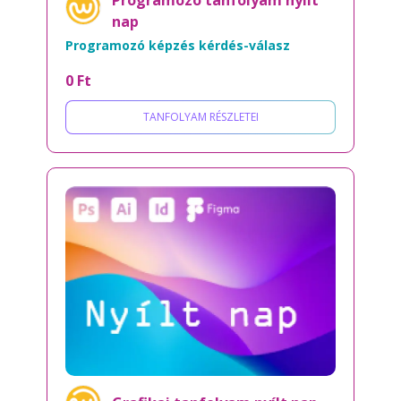
Programozó tanfolyam nyílt
nap
Programozó képzés kérdés-válasz
0 Ft
TANFOLYAM RÉSZLETEI