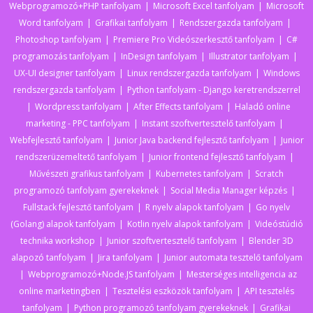
Webprogramozó+PHP tanfolyam
Microsoft Excel tanfolyam
Microsoft
Word tanfolyam
Grafikai tanfolyam
Rendszergazda tanfolyam
Photoshop tanfolyam
Premiere Pro Videószerkesztő tanfolyam
C#
programozás tanfolyam
InDesign tanfolyam
Illustrator tanfolyam
UX-UI designer tanfolyam
Linux rendszergazda tanfolyam
Windows
rendszergazda tanfolyam
Python tanfolyam - Django keretrendszerrel
Wordpress tanfolyam
After Effects tanfolyam
Haladó online
marketing - PPC tanfolyam
Instant szoftvertesztelő tanfolyam
Webfejlesztő tanfolyam
Junior Java backend fejlesztő tanfolyam
Junior
rendszerüzemeltető tanfolyam
Junior frontend fejlesztő tanfolyam
Művészeti grafikus tanfolyam
Kubernetes tanfolyam
Scratch
programozó tanfolyam gyerekeknek
Social Media Manager képzés
Fullstack fejlesztő tanfolyam
R nyelv alapok tanfolyam
Go nyelv
(Golang) alapok tanfolyam
Kotlin nyelv alapok tanfolyam
Videóstúdió
technika workshop
Junior szoftvertesztelő tanfolyam
Blender 3D
alapozó tanfolyam
Jira tanfolyam
Junior automata tesztelő tanfolyam
Webprogramozó+Node.JS tanfolyam
Mesterséges intelligencia az
online marketingben
Tesztelési eszközök tanfolyam
API tesztelés
tanfolyam
Python programozó tanfolyam gyerekeknek
Grafikai