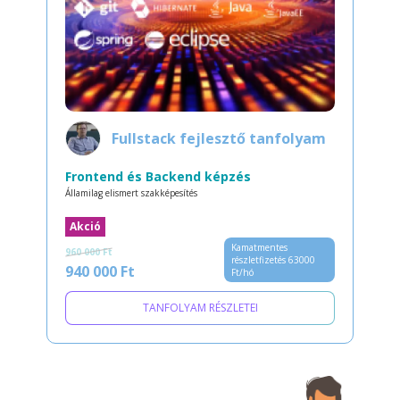
Fullstack fejlesztő tanfolyam
Frontend és Backend képzés
Államilag elismert szakképesítés
Akció
Kamatmentes
960 000 Ft
részletfizetés 63000
940 000 Ft
Ft/hó
TANFOLYAM RÉSZLETEI