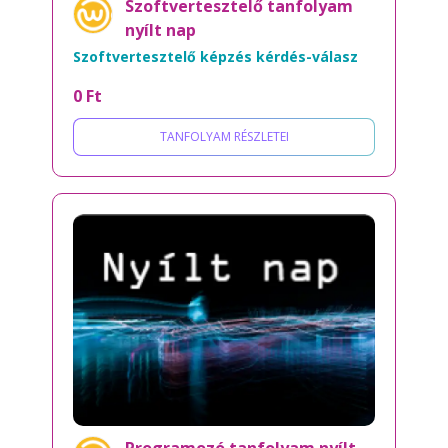
Szoftvertesztelő tanfolyam
nyílt nap
Szoftvertesztelő képzés kérdés-válasz
0 Ft
TANFOLYAM RÉSZLETEI