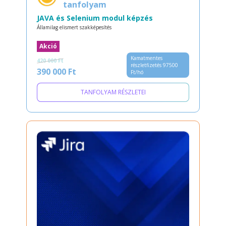
tanfolyam
JAVA és Selenium modul képzés
Államilag elismert szakképesítés
Akció
Kamatmentes
420 000 Ft
részletfizetés 97500
390 000 Ft
Ft/hó
TANFOLYAM RÉSZLETEI