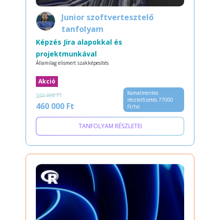
Junior szoftvertesztelő
tanfolyam
Képzés Jira alapokkal és
projektmunkával
Államilag elismert szakképesítés
Akció
Kamatmentes
560 000 Ft
részletfizetés 77000
460 000 Ft
Ft/hó
TANFOLYAM RÉSZLETEI