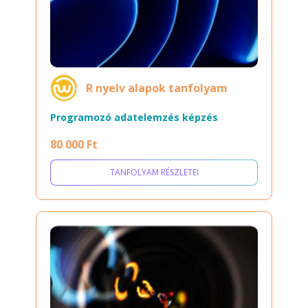
R nyelv alapok tanfolyam
Programozó adatelemzés képzés
80 000 Ft
TANFOLYAM RÉSZLETEI