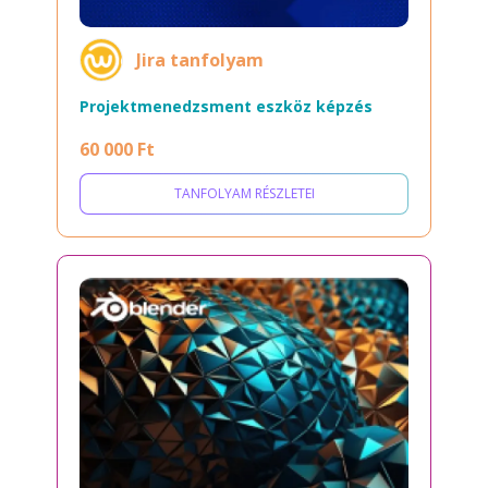
Jira tanfolyam
Projektmenedzsment eszköz képzés
60 000 Ft
TANFOLYAM RÉSZLETEI