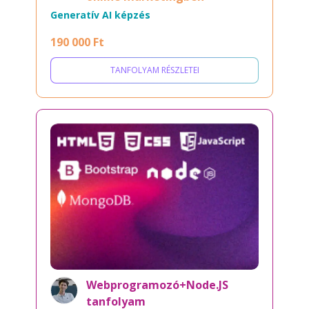
Generatív AI képzés
190 000 Ft
TANFOLYAM RÉSZLETEI
Webprogramozó+Node.JS
tanfolyam