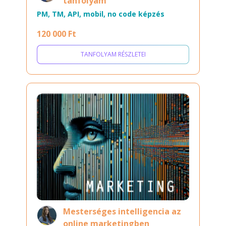
tanfolyam
PM, TM, API, mobil, no code képzés
120 000 Ft
TANFOLYAM RÉSZLETEI
Mesterséges intelligencia az
online marketingben