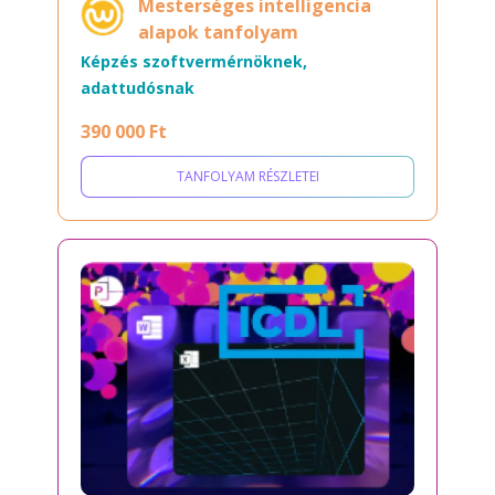
Mesterséges intelligencia
alapok tanfolyam
Képzés szoftvermérnöknek,
adattudósnak
390 000 Ft
TANFOLYAM RÉSZLETEI