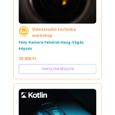
Videóstúdió technika
workshop
Fény-Kamera-Felvétel-Hang-Vágás
képzés
30 000 Ft
TANFOLYAM RÉSZLETEI