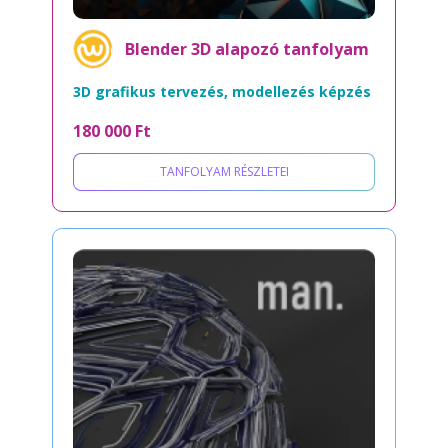
Blender 3D alapozó tanfolyam
3D grafikus tervezés, modellezés képzés
180 000 Ft
TANFOLYAM RÉSZLETEI