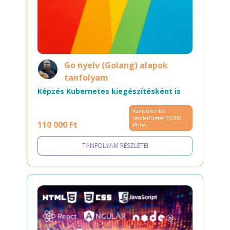
Go nyelv (Golang) alapok
tanfolyam
Képzés Kubernetes kiegészítésként is
Kamatmentes
részletfizetés 55000
110 000 Ft
Ft/hó
TANFOLYAM RÉSZLETEI