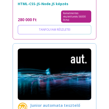
HTML-CSS-JS-Node.JS képzés
Kamatmentes
részletfizetés 56000
280 000 Ft
Ft/hó
TANFOLYAM RÉSZLETEI
Junior automata tesztelő