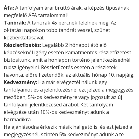
Áfa:
A tanfolyam árai bruttó árak, a képzés típusának
megfelelő ÁFA tartalommal!
Tanórák:
A tanórák 45 percnek felelnek meg. Az
oktatási napokon több tanórát veszel, szünet
közbeiktatásával.
Részletfizetés:
Legalább 2 hónapot átölelő
képzéseknél igény esetén kamatmentes részletfizetést
biztosítunk, amit a honlapon történő jelentkezésednél
tudsz igényelni. Részletfizetés esetén a részletek
havonta, előre fizetendők, az aktuális hónap 10. napjáig.
Kedvezmény:
Ha már elvégeztél nálunk egy
tanfolyamot és a jelentkezésnél ezt jelzed a megjegyzés
mezőben, 5%-os kedvezményre vagy jogosult az új
tanfolyami jelentkezésed árából. Két tanfolyam
elvégzése után 10%-os kedvezményt adunk a
harmadikra.
Ha ajánlásodra érkezik másik hallgató is, és ezt jelzed a
megjegyzésnél, szintén 5% kedvezményt adunk a te