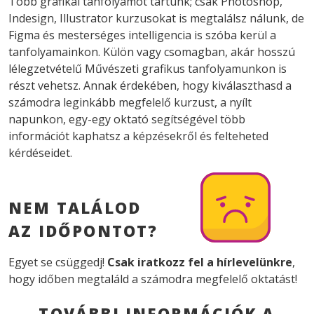
Több grafikai tanfolyamot tartunk; csak Photoshop,
Indesign, Illustrator kurzusokat is megtalálsz nálunk, de
Figma és mesterséges intelligencia is szóba kerül a
tanfolyamainkon. Külön vagy csomagban, akár hosszú
lélegzetvételű Művészeti grafikus tanfolyamunkon is
részt vehetsz. Annak érdekében, hogy kiválaszthasd a
számodra leginkább megfelelő kurzust, a nyílt
napunkon, egy-egy oktató segítségével több
információt kaphatsz a képzésekről és felteheted
kérdéseidet.
NEM TALÁLOD
AZ IDŐPONTOT?
Egyet se csüggedj!
Csak iratkozz fel a hírlevelünkre
,
hogy időben megtaláld a számodra megfelelő oktatást!
TOVÁBBI INFORMÁCIÓK A