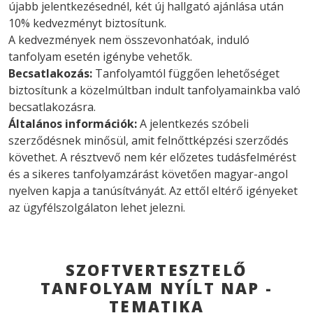
újabb jelentkezésednél, két új hallgató ajánlása után
10% kedvezményt biztosítunk.
A kedvezmények nem összevonhatóak, induló
tanfolyam esetén igénybe vehetők.
Becsatlakozás:
Tanfolyamtól függően lehetőséget
biztosítunk a közelmúltban indult tanfolyamainkba való
becsatlakozásra.
Általános információk:
A jelentkezés szóbeli
szerződésnek minősül, amit felnőttképzési szerződés
követhet. A résztvevő nem kér előzetes tudásfelmérést
és a sikeres tanfolyamzárást követően magyar-angol
nyelven kapja a tanúsítványát. Az ettől eltérő igényeket
az ügyfélszolgálaton lehet jelezni.
SZOFTVERTESZTELŐ
TANFOLYAM NYÍLT NAP -
TEMATIKA