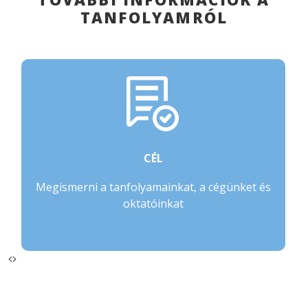
TANFOLYAMRÓL
CÉL
Megismerni a tanfolyamainkat, a cégünket és
oktatóinkat