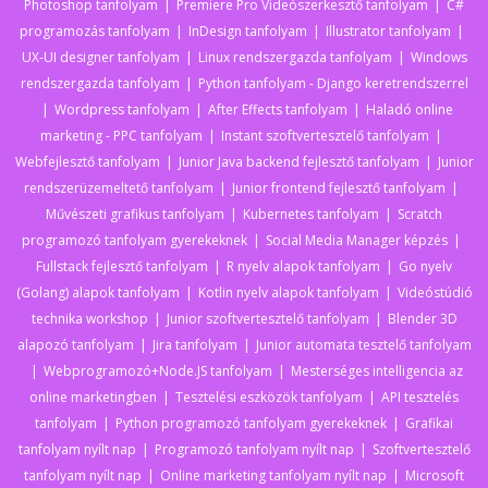
Photoshop tanfolyam
Premiere Pro Videószerkesztő tanfolyam
C#
programozás tanfolyam
InDesign tanfolyam
Illustrator tanfolyam
UX-UI designer tanfolyam
Linux rendszergazda tanfolyam
Windows
rendszergazda tanfolyam
Python tanfolyam - Django keretrendszerrel
Wordpress tanfolyam
After Effects tanfolyam
Haladó online
marketing - PPC tanfolyam
Instant szoftvertesztelő tanfolyam
Webfejlesztő tanfolyam
Junior Java backend fejlesztő tanfolyam
Junior
rendszerüzemeltető tanfolyam
Junior frontend fejlesztő tanfolyam
Művészeti grafikus tanfolyam
Kubernetes tanfolyam
Scratch
programozó tanfolyam gyerekeknek
Social Media Manager képzés
Fullstack fejlesztő tanfolyam
R nyelv alapok tanfolyam
Go nyelv
(Golang) alapok tanfolyam
Kotlin nyelv alapok tanfolyam
Videóstúdió
technika workshop
Junior szoftvertesztelő tanfolyam
Blender 3D
alapozó tanfolyam
Jira tanfolyam
Junior automata tesztelő tanfolyam
Webprogramozó+Node.JS tanfolyam
Mesterséges intelligencia az
online marketingben
Tesztelési eszközök tanfolyam
API tesztelés
tanfolyam
Python programozó tanfolyam gyerekeknek
Grafikai
tanfolyam nyílt nap
Programozó tanfolyam nyílt nap
Szoftvertesztelő
tanfolyam nyílt nap
Online marketing tanfolyam nyílt nap
Microsoft