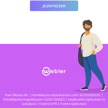
JELENTKEZEM
Pixel Oktatási Kft. | Felnőttképzési Nyilvántartási szám: B/2020/000181 |
Felnőttképzési Engedélyszám: E/2021/000020 |
Adatkezelési tájékoztató és
szabályzat
|
Fizetési GYFK
|
Fizetési tájékoztató