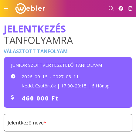
JELENTKEZÉS
TANFOLYAMRA
VÁLASZTOTT TANFOLYAM
JUNIOR SZOFTVERTESZTELŐ TANFOLYAM
2026. 09. 15. - 2027. 03. 11.
Kedd, Csütörtök | 17:00-20:15 | 6 Hónap
460 000 Ft
Jelentkező neve