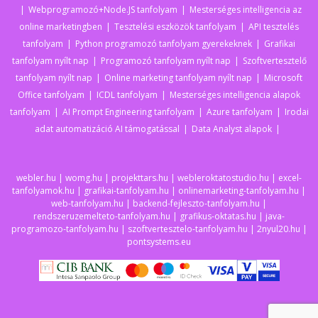
Webprogramozó+Node.JS tanfolyam
Mesterséges intelligencia az
online marketingben
Tesztelési eszközök tanfolyam
API tesztelés
tanfolyam
Python programozó tanfolyam gyerekeknek
Grafikai
tanfolyam nyílt nap
Programozó tanfolyam nyílt nap
Szoftvertesztelő
tanfolyam nyílt nap
Online marketing tanfolyam nyílt nap
Microsoft
Office tanfolyam
ICDL tanfolyam
Mesterséges intelligencia alapok
tanfolyam
AI Prompt Engineering tanfolyam
Azure tanfolyam
Irodai
adat automatizáció AI támogatással
Data Analyst alapok
webler.hu
|
womg.hu
|
projekttars.hu
|
webleroktatostudio.hu
|
excel-
tanfolyamok.hu
|
grafikai-tanfolyam.hu
|
onlinemarketing-tanfolyam.hu
|
web-tanfolyam.hu
|
backend-fejleszto-tanfolyam.hu
|
rendszeruzemelteto-tanfolyam.hu
|
grafikus-oktatas.hu
|
java-
programozo-tanfolyam.hu
|
szoftvertesztelo-tanfolyam.hu
|
2nyul20.hu
|
pontsystems.eu