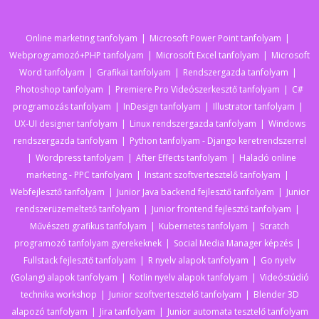
Online marketing tanfolyam
Microsoft Power Point tanfolyam
Webprogramozó+PHP tanfolyam
Microsoft Excel tanfolyam
Microsoft
Word tanfolyam
Grafikai tanfolyam
Rendszergazda tanfolyam
Photoshop tanfolyam
Premiere Pro Videószerkesztő tanfolyam
C#
programozás tanfolyam
InDesign tanfolyam
Illustrator tanfolyam
UX-UI designer tanfolyam
Linux rendszergazda tanfolyam
Windows
rendszergazda tanfolyam
Python tanfolyam - Django keretrendszerrel
Wordpress tanfolyam
After Effects tanfolyam
Haladó online
marketing - PPC tanfolyam
Instant szoftvertesztelő tanfolyam
Webfejlesztő tanfolyam
Junior Java backend fejlesztő tanfolyam
Junior
rendszerüzemeltető tanfolyam
Junior frontend fejlesztő tanfolyam
Művészeti grafikus tanfolyam
Kubernetes tanfolyam
Scratch
programozó tanfolyam gyerekeknek
Social Media Manager képzés
Fullstack fejlesztő tanfolyam
R nyelv alapok tanfolyam
Go nyelv
(Golang) alapok tanfolyam
Kotlin nyelv alapok tanfolyam
Videóstúdió
technika workshop
Junior szoftvertesztelő tanfolyam
Blender 3D
alapozó tanfolyam
Jira tanfolyam
Junior automata tesztelő tanfolyam