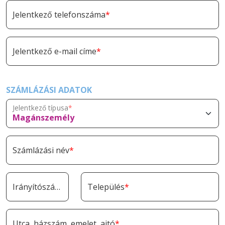
Jelentkező telefonszáma
Jelentkező e-mail címe
SZÁMLÁZÁSI ADATOK
Jelentkező típusa
Számlázási név
Irányítószám
Település
Utca, házszám, emelet, ajtó