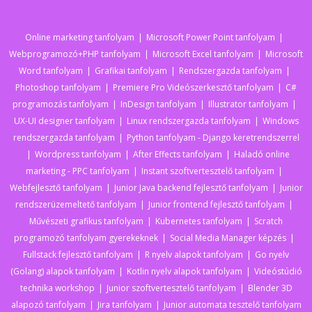
Online marketing tanfolyam
Microsoft Power Point tanfolyam
Webprogramozó+PHP tanfolyam
Microsoft Excel tanfolyam
Microsoft
Word tanfolyam
Grafikai tanfolyam
Rendszergazda tanfolyam
Photoshop tanfolyam
Premiere Pro Videószerkesztő tanfolyam
C#
programozás tanfolyam
InDesign tanfolyam
Illustrator tanfolyam
UX-UI designer tanfolyam
Linux rendszergazda tanfolyam
Windows
rendszergazda tanfolyam
Python tanfolyam - Django keretrendszerrel
Wordpress tanfolyam
After Effects tanfolyam
Haladó online
marketing - PPC tanfolyam
Instant szoftvertesztelő tanfolyam
Webfejlesztő tanfolyam
Junior Java backend fejlesztő tanfolyam
Junior
rendszerüzemeltető tanfolyam
Junior frontend fejlesztő tanfolyam
Művészeti grafikus tanfolyam
Kubernetes tanfolyam
Scratch
programozó tanfolyam gyerekeknek
Social Media Manager képzés
Fullstack fejlesztő tanfolyam
R nyelv alapok tanfolyam
Go nyelv
(Golang) alapok tanfolyam
Kotlin nyelv alapok tanfolyam
Videóstúdió
technika workshop
Junior szoftvertesztelő tanfolyam
Blender 3D
alapozó tanfolyam
Jira tanfolyam
Junior automata tesztelő tanfolyam