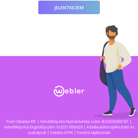
JELENTKEZEM
Pixel Oktatási Kft. | Felnőttképzési Nyilvántartási szám: B/2020/000181 |
Felnőttképzési Engedélyszám: E/2021/000020 |
Adatkezelési tájékoztató és
szabályzat
|
Fizetési GYFK
|
Fizetési tájékoztató