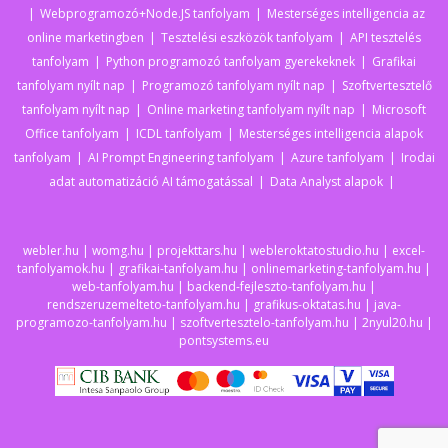
Webprogramozó+Node.JS tanfolyam
Mesterséges intelligencia az
online marketingben
Tesztelési eszközök tanfolyam
API tesztelés
tanfolyam
Python programozó tanfolyam gyerekeknek
Grafikai
tanfolyam nyílt nap
Programozó tanfolyam nyílt nap
Szoftvertesztelő
tanfolyam nyílt nap
Online marketing tanfolyam nyílt nap
Microsoft
Office tanfolyam
ICDL tanfolyam
Mesterséges intelligencia alapok
tanfolyam
AI Prompt Engineering tanfolyam
Azure tanfolyam
Irodai
adat automatizáció AI támogatással
Data Analyst alapok
webler.hu
|
womg.hu
|
projekttars.hu
|
webleroktatostudio.hu
|
excel-
tanfolyamok.hu
|
grafikai-tanfolyam.hu
|
onlinemarketing-tanfolyam.hu
|
web-tanfolyam.hu
|
backend-fejleszto-tanfolyam.hu
|
rendszeruzemelteto-tanfolyam.hu
|
grafikus-oktatas.hu
|
java-
programozo-tanfolyam.hu
|
szoftvertesztelo-tanfolyam.hu
|
2nyul20.hu
|
pontsystems.eu