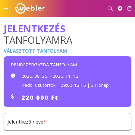
JELENTKEZÉS
TANFOLYAMRA
VÁLASZTOTT TANFOLYAM
RENDSZERGAZDA TANFOLYAM
2026. 08. 25. - 2026. 11. 12.
Kedd, Csütörtök | 09:00-12:15 | 3 Hónap
220 000 Ft
Jelentkező neve