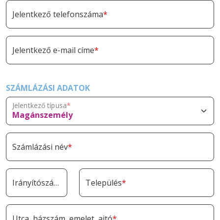
Jelentkező telefonszáma
Jelentkező e-mail címe
SZÁMLÁZÁSI ADATOK
Jelentkező típusa
Számlázási név
Irányítószám
Település
Utca, házszám, emelet, ajtó