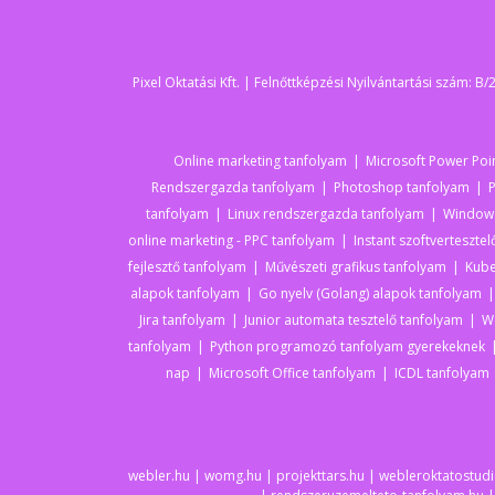
Pixel Oktatási Kft. | Felnőttképzési Nyilvántartási szám:
Online marketing tanfolyam
Microsoft Power Poi
Rendszergazda tanfolyam
Photoshop tanfolyam
tanfolyam
Linux rendszergazda tanfolyam
Windows
online marketing - PPC tanfolyam
Instant szoftverteszte
fejlesztő tanfolyam
Művészeti grafikus tanfolyam
Kube
alapok tanfolyam
Go nyelv (Golang) alapok tanfolyam
Jira tanfolyam
Junior automata tesztelő tanfolyam
W
tanfolyam
Python programozó tanfolyam gyerekeknek
nap
Microsoft Office tanfolyam
ICDL tanfolyam
webler.hu
|
womg.hu
|
projekttars.hu
|
webleroktatostudi