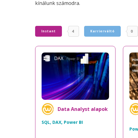
kínálunk számodra.
4
0
Instant
Karrierváltó
Data Analyst alapok
SQL, DAX, Power BI
Pow