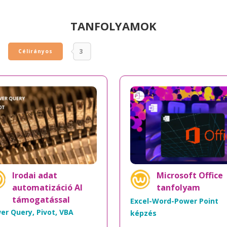
TANFOLYAMOK
3
Célirányos
Irodai adat
Microsoft Office
automatizáció AI
tanfolyam
támogatással
Excel-Word-Power Point
er Query, Pivot, VBA
képzés