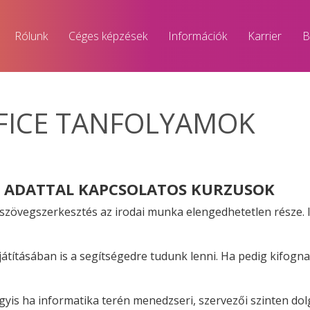
Rólunk
Céges képzések
Információk
Karrier
B
FFICE TANFOLYAMOK
, ADATTAL KAPCSOLATOS KURZUSOK
 szövegszerkesztés az irodai munka elengedhetetlen része. 
játításában is a segítségedre tudunk lenni. Ha pedig kifogna
yis ha informatika terén menedzseri, szervezői szinten do