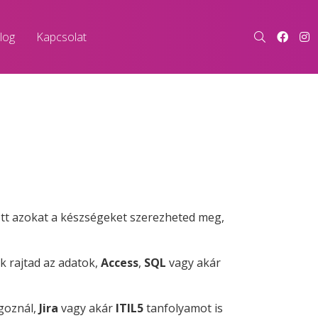
log
Kapcsolat
Itt azokat a készségeket szerezheted meg,
k rajtad az adatok,
Access
,
SQL
vagy akár
lgoznál,
Jira
vagy akár
ITIL5
tanfolyamot is