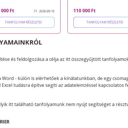
 000 Ft
110 000 Ft
2026-09-15
TANFOLYAM RÉSZLETEI
TANFOLYAM RÉSZLETEI
LYAMAINKRÓL
ítése és feldolgozása a célja az itt összegyűjtött tanfolyamo
s a Word - külön is elérhetőek a kínálatunkban, de egy csom
Excel tudásra építve segíti az adatelemzéssel kapcsolatos fe
melyik itt található tanfolyamunk nem nyújt segítséget a ré
RIER